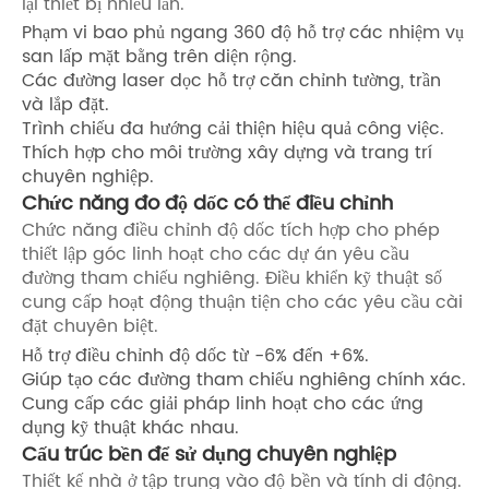
lại thiết bị nhiều lần.
Phạm vi bao phủ ngang 360 độ hỗ trợ các nhiệm vụ
san lấp mặt bằng trên diện rộng.
Các đường laser dọc hỗ trợ căn chỉnh tường, trần
và lắp đặt.
Trình chiếu đa hướng cải thiện hiệu quả công việc.
Thích hợp cho môi trường xây dựng và trang trí
chuyên nghiệp.
Chức năng đo độ dốc có thể điều chỉnh
Chức năng điều chỉnh độ dốc tích hợp cho phép
thiết lập góc linh hoạt cho các dự án yêu cầu
đường tham chiếu nghiêng. Điều khiển kỹ thuật số
cung cấp hoạt động thuận tiện cho các yêu cầu cài
đặt chuyên biệt.
Hỗ trợ điều chỉnh độ dốc từ -6% đến +6%.
Giúp tạo các đường tham chiếu nghiêng chính xác.
Cung cấp các giải pháp linh hoạt cho các ứng
dụng kỹ thuật khác nhau.
Cấu trúc bền để sử dụng chuyên nghiệp
Thiết kế nhà ở tập trung vào độ bền và tính di động.