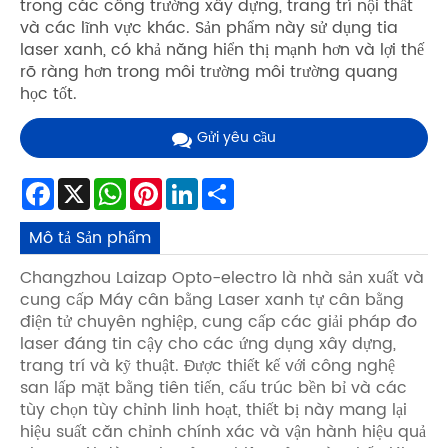
trong các công trường xây dựng, trang trí nội thất
và các lĩnh vực khác. Sản phẩm này sử dụng tia
laser xanh, có khả năng hiển thị mạnh hơn và lợi thế
rõ ràng hơn trong môi trường môi trường quang
học tốt.
Gửi yêu cầu
Facebook
X
WhatsApp
Pinterest
LinkedIn
Share
Mô tả Sản phẩm
Changzhou Laizap Opto-electro là nhà sản xuất và
cung cấp Máy cân bằng Laser xanh tự cân bằng
điện tử chuyên nghiệp, cung cấp các giải pháp đo
laser đáng tin cậy cho các ứng dụng xây dựng,
trang trí và kỹ thuật. Được thiết kế với công nghệ
san lấp mặt bằng tiên tiến, cấu trúc bền bỉ và các
tùy chọn tùy chỉnh linh hoạt, thiết bị này mang lại
hiệu suất căn chỉnh chính xác và vận hành hiệu quả