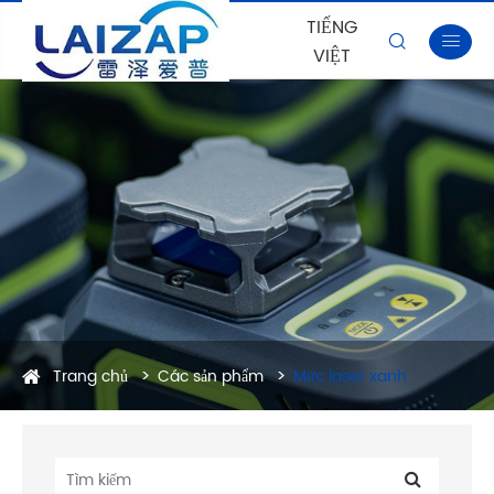
TIẾNG


VIỆT
Trang chủ
Các sản phẩm
Mức laser xanh