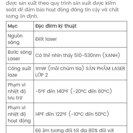
được sản xuất theo quy trình sản xuất được kiểm
soát để đảm bảo hoạt động đáng tin cậy và chất
lượng ổn định.
Mục
Đặc điểm kỹ thuật
Nguồn
Điốt laser
sáng
Bước sóng
Có thể nhìn thấy 510-530nm (XANH)
Laser
Công suất
1mW (mỗi chùm tia) SẢN PHẨM LASER
laze
LỚP 2
Phạm vi
nhiệt độ
-5°F đến 140°F (-20°C đến 60°C)
lưu trữ
Phạm vi
nhiệt độ
14°F đến 122°F (-10°C đến 50°C)
hoạt động
Độ ẩm tương đối tối đa 80% đối với