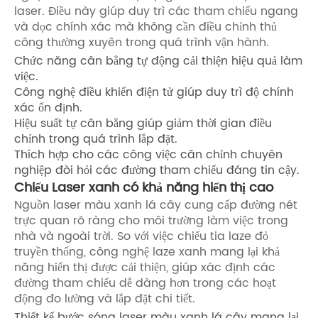
laser. Điều này giúp duy trì các tham chiếu ngang
và dọc chính xác mà không cần điều chỉnh thủ
công thường xuyên trong quá trình vận hành.
Chức năng cân bằng tự động cải thiện hiệu quả làm
việc.
Công nghệ điều khiển điện tử giúp duy trì độ chính
xác ổn định.
Hiệu suất tự cân bằng giúp giảm thời gian điều
chỉnh trong quá trình lắp đặt.
Thích hợp cho các công việc căn chỉnh chuyên
nghiệp đòi hỏi các đường tham chiếu đáng tin cậy.
Chiếu Laser xanh có khả năng hiển thị cao
Nguồn laser màu xanh lá cây cung cấp đường nét
trực quan rõ ràng cho môi trường làm việc trong
nhà và ngoài trời. So với việc chiếu tia laze đỏ
truyền thống, công nghệ laze xanh mang lại khả
năng hiển thị được cải thiện, giúp xác định các
đường tham chiếu dễ dàng hơn trong các hoạt
động đo lường và lắp đặt chi tiết.
Thiết kế bước sóng laser màu xanh lá cây mang lại