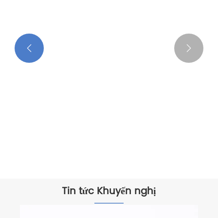


Tin tức Khuyến nghị