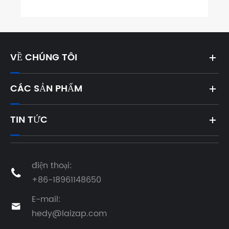
VỀ CHÚNG TÔI
CÁC SẢN PHẨM
TIN TỨC
điện thoại:

+86-18961148650
E-mail:

hedy@laizap.com