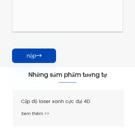
nộp

Những sảm phẩm tương tự
Cấp độ laser xanh cực đại 4D
Xem thêm >>