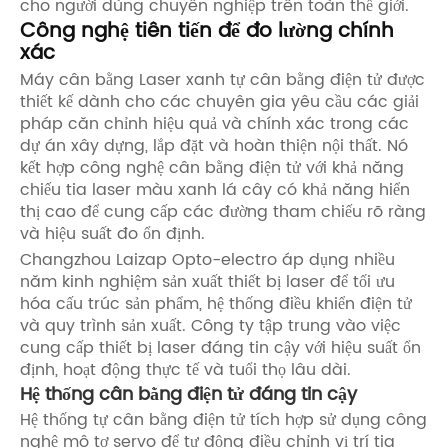
cho người dùng chuyên nghiệp trên toàn thế giới.
Công nghệ tiên tiến để đo lường chính
xác
Máy cân bằng Laser xanh tự cân bằng điện tử được
thiết kế dành cho các chuyên gia yêu cầu các giải
pháp căn chỉnh hiệu quả và chính xác trong các
dự án xây dựng, lắp đặt và hoàn thiện nội thất. Nó
kết hợp công nghệ cân bằng điện tử với khả năng
chiếu tia laser màu xanh lá cây có khả năng hiển
thị cao để cung cấp các đường tham chiếu rõ ràng
và hiệu suất đo ổn định.
Changzhou Laizap Opto-electro áp dụng nhiều
năm kinh nghiệm sản xuất thiết bị laser để tối ưu
hóa cấu trúc sản phẩm, hệ thống điều khiển điện tử
và quy trình sản xuất. Công ty tập trung vào việc
cung cấp thiết bị laser đáng tin cậy với hiệu suất ổn
định, hoạt động thực tế và tuổi thọ lâu dài.
Hệ thống cân bằng điện tử đáng tin cậy
Hệ thống tự cân bằng điện tử tích hợp sử dụng công
nghệ mô tơ servo để tự động điều chỉnh vị trí tia