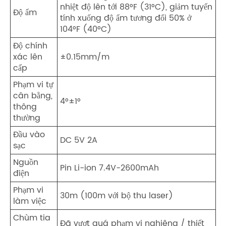
nhiệt độ lên tới 88°F (31°C), giảm tuyến
Độ ẩm
tính xuống độ ẩm tương đối 50% ở
104°F (40°C)
Độ chính
xác lên
±0.15mm/m
cấp
Phạm vi tự
cân bằng,
4°±1°
thông
thường
Đầu vào
DC 5V 2A
sạc
Nguồn
Pin Li-ion 7.4V-2600mAh
điện
Phạm vi
30m (100m với bộ thu laser)
làm việc
Chùm tia
Đã vượt quá phạm vi nghiêng / thiết